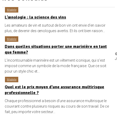
Modele
L’œnologie : la science des vins
Les amateurs de vin et surtout de bon vin ont envie d'en savoir
plus, de devenir des œnologues avertis. Et ils ont bien raison...
Modele
Dans quelles situations porter une marinière en tant
que femme?
©
J
L'incontournable marinière est un vêtement iconique, qui s'est
imposé comme un symbole de la mode française. Que ce soit
pour un style chic et...
Modele
Quel est le prix moyen d’une assurance multirisque
professionnelle ?
Chaque professionnel a besoin d'une assurance multirisque le
couvrant contre plusieurs risques au cours de son travail. De ce
fait, peu importe votre secteur...